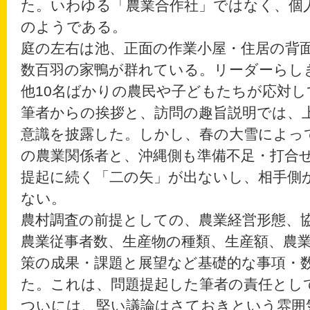
た。いわゆる「農業合作社」ではなく、個
のようである。
庭の左右は池、正面の作業小屋・住居の背
数百羽の家鴨が群れている。リーダーらし
他10名ばかりの農民や子どもたちが応対し
筆者からの挨拶と、訪問の趣旨説明では、
意識を披露した。しかし、春の大雪によっ
の農業関係者と、沖縄側も準備不足・打合
提起に続く「二の矢」が出ないし、相手側
ない。
農村調査の前提としての、農業経営形態、
農業従事者数、生産物の種類、生産額、農
策の成果・課題と展望など基礎的な事項・
た。これは、問題提起した筆者の責任とし
ついには、堅い議論はさておきという雰囲