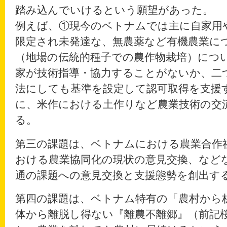
踏み込んでいけるという願望があった。
例えば、①現今のベトナムでは主に自家用
限定され未発達な、無農薬など有機農業に
（地場の伝統的種子での農作物栽培）につ
家が技術指導・協力することがないか、二
法にしても基準を設定して認可取得を支援
に、米作における土作りなど農業技術の交
る。
第三の課題は、ベトナムにおける農業合作
おける農業協同化の現状の意見交換、など
通の課題への意見交換と支援態勢を創出す
第四の課題は、ベトナム特有の「農村から
体から離脱し得ない『離農不離郷』（前記