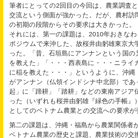
筆者にとっての2回目の今回は、農業調査
交流という側面が強かった。だが、農村訪
の初期の段階からその要求は大きかった。
それには、第一の課題は、2010年おきな
ポジウムで来沖した、故桜井由躬雄東京大
った。「昔、石垣島にアンナンという国の
を教えた」「・・・西表島に・・・ニライ
に稲を教えた・・・」というように、沖縄
がアンナン（仏領インドシナ中北部）であ
起」に「蹄耕」「踏耕」などの東南アジア
った（いずれも桜井由躬雄『緑色の手帳』
としてのベトナム農業との交流への要求が
第二の課題は、沖縄・福島から農業関係者
ベトナム農業の歴史と課題、農業技術の交