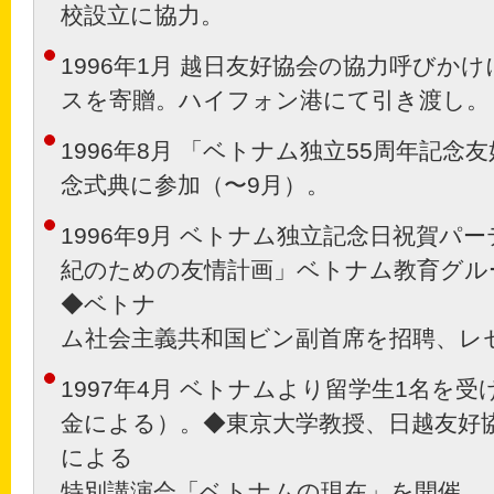
校設立に協力。
1996年1月 越日友好協会の協力呼びか
スを寄贈。ハイフォン港にて引き渡し。
1996年8月 「ベトナム独立55周年記
念式典に参加（〜9月）。
1996年9月 ベトナム独立記念日祝賀パ
紀のための友情計画」ベトナム教育グル
◆ベトナ
ム社会主義共和国ビン副首席を招聘、レ
1997年4月 ベトナムより留学生1名を
金による）。◆東京大学教授、日越友好
による
特別講演会「ベトナムの現在」を開催。