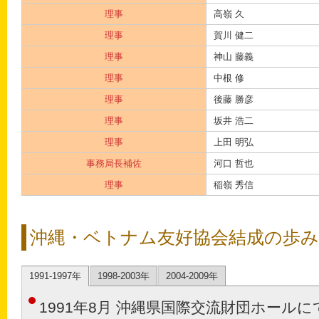
理事
高嶺 久
理事
賀川 健二
理事
神山 藤義
理事
中根 修
理事
後藤 勝彦
理事
坂井 浩二
理事
上田 明弘
事務局長補佐
河口 哲也
理事
稲嶺 秀信
沖縄・ベトナム友好協会結成の歩み
1991-1997年
1998-2003年
2004-2009年
1991年8月 沖縄県国際交流財団ホール