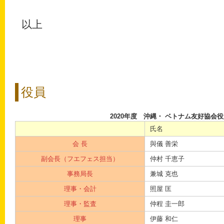
以上
役員
2020年度 沖縄・ ベトナム友好協会役
氏名
会 長
與儀 善栄
副会長（フエフェス担当）
仲村 千恵子
事務局長
兼城 克也
理事・会計
照屋 匡
理事・監査
仲程 圭一郎
理事
伊藤 和仁