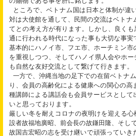
の賜物である事を肝に銘じます。
ところで、ベトナム国は日本と体制が違
対は大使館を通して、民間の交流はベトナ
てとの考え方が有ります。しかし、良くも
通に行われる時代になった事も大切な事実
基本的にハノイ市、フエ市、ホーチミン市
を重視しつつ、そしてハノイ県人会やホー
も自然な友好交流として繋げて行きます。
一方で、沖縄当地の足下での在留ベトナ
り、会員の高齢化による健康への関心の高
種講師による講話会も会員サービスとして
いと思っております。
厳しい冬を耐えコロナの夜明けを迎える心
設者故福地廣昭、前会長の故鎌田隆、そし
故国吉宏昭の志を受け継いで頑張っていき