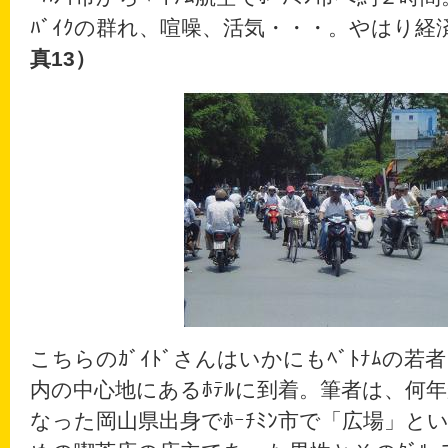
ﾊﾞｲｸの群れ、喧噪、活気・・・。やはり
真13）
こちらのｶﾞｲﾄﾞさんはいかにもﾍﾞﾄﾅﾑの
内の中心地にあるﾎﾃﾙに到着。筆者は、何
なった岡山県出身でﾎｰﾁﾐﾝ市で「広場」と