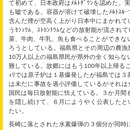
て初めて、日本政府はﾒﾙﾄﾀﾞｳﾝを認めた
も嘘である。容器が溶けて破壊したﾒﾙﾄｽﾙ
含んだ煙が空高く上がり日本中にまかれて
うｾｼｭｳﾑ、ｽﾄﾛﾝﾁｳﾑなどの放射能が流さ
菜、牛肉、牛乳、魚も食べることができな
ろうとしている。福島県とその周辺の農漁
10万人以上の福島県民が県外の全く知らな
難している。故郷にはもう100年以上帰ること
ｨﾘでは原子炉は１基爆発したが福島では３
は未だに事故を過小評価しているがそれは
国民は毎日放射能に怯えている。３か月間も政
を隠し続けて、６月にようやく公表したと
たい。
長崎に落とされた水素爆弾の３個分が同時