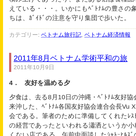
えている・・・。いかにもﾍﾞﾄﾅﾑの豊さ
ちは、ｶﾞｲﾄﾞの注意を守り集団で歩いた。
カテゴリー:
ベトナム旅行記
,
ベトナム経済情報
2011年8月ベトナム学術平和の旅
2011年10月9日
4．
友好を温める夕
夕食は、去る8月10日の沖縄・ﾍﾞﾄﾅﾑ友好
来沖した、ﾍﾞﾄﾅﾑ各国友好協会連合会長Vu X
会である。筆者のために準備してくれたﾚｽﾄﾗ
の経営であったといわれる瀟洒というか小
くない店である。午前中面談したｼｬﾄｰﾋﾙｽﾞ