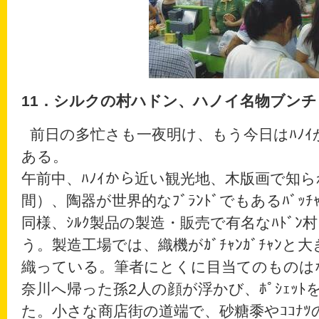
11
．シルクの村ハドン、ハノイ名物ブンチ
前日の多忙さも一夜明け、もう今日はﾊﾉｲか
ある。
午前中、ﾊﾉｲから近い観光地、木版画で知られ
間）、陶器が世界的なﾌﾞﾗﾝﾄﾞでもあるﾊﾞｯ
同様、ｼﾙｸ製品の製造・販売で有名なﾊﾄﾞﾝ
う。製造工場では、織機がｶﾞﾁｬﾝｶﾞﾁｬﾝと
織っている。筆者にとくに目当てのものは
奈川へ帰った孫2人の顔が浮かび、ﾎﾟｼｪｯ
た。小さな商店街の道端で、砂糖黍やｺｺﾅﾂの