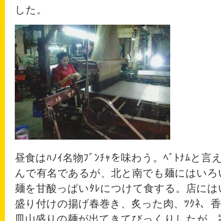
した。
昼食はﾊﾉｲ名物ﾌﾞﾝﾁｬを味わう。ﾍﾞﾄﾅﾑと
んで有名であるが、北と南でも麺にはいろい
麺を甘酸っぱいﾀﾚにつけて食する。店には
盛り付けの揚げ春巻き、炙った肉、ﾂｸﾈ、
皿山盛りの麺が出てきてびっくりしたが、