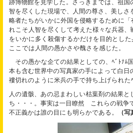
跡博物館を見学した。さっきまでは、祖国
智を尽くした現場で、人間の尊さ、美しさ
略者たちがいかに外国を侵略するために「
れこそ人智を尽くして考えた様々な兵器、
をいかに多く殺傷するかだけを目的とした
ここでは人間の愚かさや醜さを感じた。
その愚かな企ての結果としての、ﾍﾞﾄﾅﾑ
本も含む世界中の写真家の手によって白日
褸切れのように米兵の手で持ち上げられたﾍﾞ
人の遺骸、あの忌まわしい枯葉剤の結果と
ち・・・。事実は一目瞭然 これらの戦争
不正義かは誰の目にも明らかである。
（写