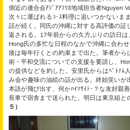
側近の連合会ｱｼﾞｱｱﾌﾘｶ地域担当者Nguyen 
次々に運ばれるｺｰｽ料理に追いつかないまま
話が続く。同氏の沖縄に対する高評価の証
返される。17年前からの久方ぶりの訪日は
Hong氏の多忙な日程のなかで沖縄に合わ
後は毎年行くとの約束まで出た。筆者からは、
術・平和交流についての支援を要請し、Hon
の提供などを約した。安里氏からはﾍﾞﾄﾅﾑ
み会や趣味の油絵の話が出る。終始笑いが出
本語が飛び出す、何かﾊｲｿｻｲﾃｰ？な友好
長車で宿舎まで送られた。明日は東京組と
５）