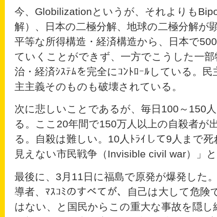
今、Globilizationというが、それよりもBipol
解）、日本の二極分解、地球の二極分解が
平等な所得構造・経済構造から、日本で50
ていくことができず、一方でこうした一部
治・経済ｼｽﾃﾑを完全にｺﾝﾄﾛｰﾙしている
主主義そのものも破壊されている。
次に悲しいことであるが、毎日100～150人
る。ここ20年間で150万人以上の自殺者
る。自殺は難しい。10人ﾄﾗｲして9人まで
見えない市民戦争（Invisible civil war
最後に、3月11日に福島で原発が爆発した
導者、ﾏｽｺﾐのすべてが、自己は大して危
はない、と国民からこの重大な事故を隠し