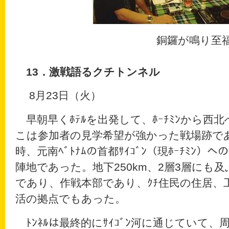
銅鑼が鳴り至福の川風頬
13
．
激戦語るク
チトンネル
8月23日（火）
早朝早くﾎﾃﾙを出発して、ﾎｰﾁﾐﾝから西北へ7
こは参加者の見学希望が強かった戦場跡である
時、元南ﾍﾞﾄﾅﾑの首都ｻｲｺﾞﾝ（現ﾎｰﾁﾐﾝ
陣地であった。地下250km、2層3層にも及
であり、作戦本部であり、ｸﾁ住民の住居、
活の拠点でもあった。
ﾄﾝﾈﾙは最終的にｻｲｺﾞﾝ河に通じていて