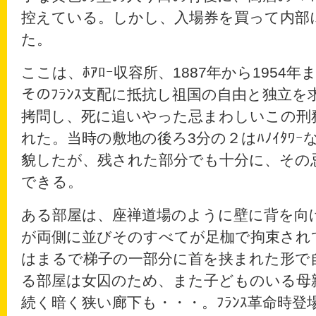
控えている。しかし、入場券を買って内部
た。
ここは、ﾎｱﾛｰ収容所、1887年から1954年ま
そのﾌﾗﾝｽ支配に抵抗し祖国の自由と独立を求
拷問し、死に追いやった忌まわしいこの刑務
れた。当時の敷地の後ろ3分の２はﾊﾉｲﾀﾜｰ
貌したが、残された部分でも十分に、その
できる。
ある部屋は、座禅道場のように壁に背を向
が両側に並びそのすべてが足枷で拘束され
はまるで梯子の一部分に首を挟まれた形で
る部屋は女囚のため、また子どものいる母
続く暗く狭い廊下も・・・。ﾌﾗﾝｽ革命時登場