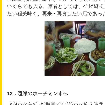
いくらでも入る。筆者としては、ﾍﾞﾄﾅﾑ料理の
たい程美味く、再来・再食したい店であっ
12
．喧噪のホーチミン市へ
ﾊﾉｲ市からﾍﾞﾄﾅﾑ航空でﾎｰﾁﾐﾝ市へ約２