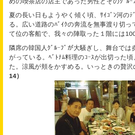
めの喫茶店の店主であった男性とそのｸﾞﾙｰ
夏の長い日もようやく傾く頃、ｻｲｺﾞﾝ河のﾃﾞﾅ
る。広い道路のﾊﾞｲｸの奔流を無事渡り切
て位の客船で、我々の陣取った１階には10
隣席の韓国人ｸﾞﾙｰﾌﾟが大騒ぎし、舞台では
がっている。ﾍﾞﾄﾅﾑ料理のｺｰｽが出切っ
た。涼風が頬をかすめる。いっときの贅沢
14）