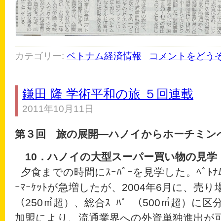
カテゴリー:
ベトナム経済情報
コメントをどう
鎌田 隆 学術平和の旅 ５回連載
2011年10月11日
第３回 旅の展開―ハノイからホーチミン
10
．ハノイの大型スーパー買い物の見学
夕食までの時間にｽｰﾊﾟｰを見学した。ﾍﾞﾄﾅﾑ
ｰﾏｰｹｯﾄが急増したが、2004年6月に、売り
（250㎡超）、総合ｽｰﾊﾟｰ（500㎡超）に区
加盟により、流通業界への外資単独進出が可