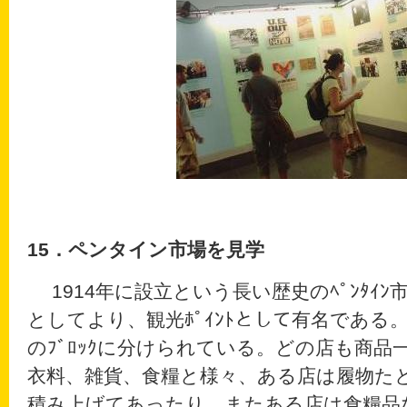
15
．ペンタイン市場を見学
1914年に設立という長い歴史のﾍﾟﾝﾀｲﾝ市
としてより、観光ﾎﾟｲﾝﾄとして有名である。
のﾌﾞﾛｯｸに分けられている。どの店も商
衣料、雑貨、食糧と様々、ある店は履物た
積み上げてあったり、またある店は食糧品