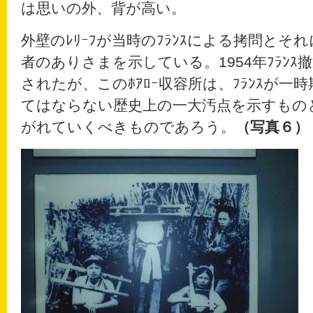
は思いの外、背が高い。
外壁のﾚﾘｰﾌが当時のﾌﾗﾝｽによる拷問とそれ
者のありさまを示している。1954年ﾌﾗﾝｽ撤
されたが、このﾎｱﾛｰ収容所は、ﾌﾗﾝｽが一時
てはならない歴史上の一大汚点を示すもの
がれていくべきものであろう。
（写真６）