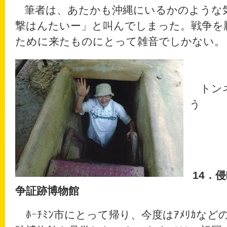
筆者は、あたかも沖縄にいるかのような
撃はんたいー」と叫んでしまった。戦争を
ために来たものにとって雑音でしかない。
トンネ
う
14
．侵
争証跡博物館
ﾎｰﾁﾐﾝ市にとって帰り、今度はｱﾒﾘｶな