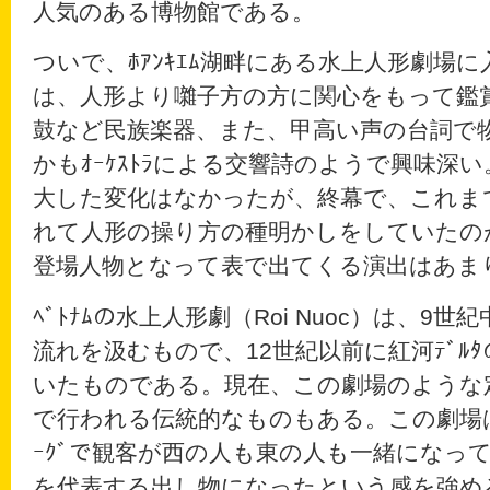
人気のある博物館である。
ついで、ﾎｱﾝｷｴﾑ湖畔にある水上人形劇場
は、人形より囃子方の方に関心をもって鑑
鼓など民族楽器、また、甲高い声の台詞で
かもｵｰｹｽﾄﾗによる交響詩のようで興味深
大した変化はなかったが、終幕で、これま
れて人形の操り方の種明かしをしていたの
登場人物となって表で出てくる演出はあま
ﾍﾞﾄﾅﾑの水上人形劇（Roi Nuoc）は、9
流れを汲むもので、12世紀以前に紅河ﾃﾞﾙ
いたものである。現在、この劇場のような
で行われる伝統的なものもある。この劇場は
ｰｸﾞで観客が西の人も東の人も一緒になって拍
を代表する出し物になったという感を強め