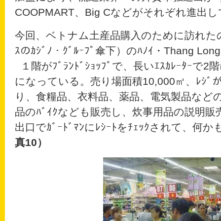
COOPMART、Big Cなどがそれぞれ進出
今回、ベトナム土産品購入のために訪れたのは、B
ｽのｶｼﾞﾉ・ｸﾞﾙｰﾌﾟ傘下）のﾊﾉｲ・Thang L
１階がﾌﾞﾗﾝﾄﾞｼｮｯﾌﾟで、長いｴｽｶﾚｰﾀｰで2階
になっている。売り場面積10,000㎡、ﾚｼﾞ
り、食糧品、衣料品、薬品、電気製品などの外
品のﾊﾞｲｸなども販売し、炊事用品の説明
出口でｶﾞｰﾄﾞﾏﾝにﾚｼｰﾄをﾁｪｯｸされて、
真10）