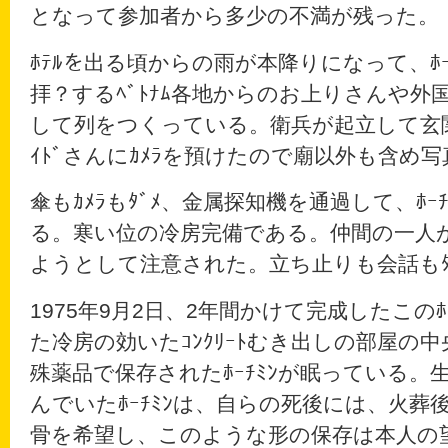
となって参加者から多少の不満が残った。
ﾎﾃﾙを出る頃からの雨が本降りになって、ﾎ
拝？するﾍﾞﾄﾅﾑ各地からのお上りさんや
して列をつくっている。衛兵が起立して玄
ｲﾄﾞさんにｶﾒﾗを預けたので廟以外も含め
傘もｶﾒﾗもﾀﾞﾒ、金属探知機を通過して、ﾎｰ
る。寒い位の冷房完備である。仲間の一人
ようとして注意された。立ち止りも会話もﾀ
1975年9月2日、2年間かけて完成したこのﾎ
た冷房の効いたｺﾝｸﾘｰﾄむき出しの部屋の中央
殊薬品で保存されたﾎｰﾁﾐﾝが眠っている。
んでいたﾎｰﾁﾐﾝは、自らの死後には、火葬後
骨を希望し、このような形の保存は本人の