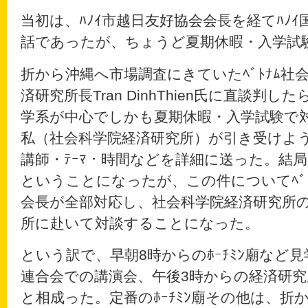
当初は、ﾊﾉｲ市越日友好協会会長を経てﾊﾉ
話であったが、ちょうど夏期休暇・入学試
折から沖縄へ市場調査にきていたﾍﾞﾄﾅﾑ社
済研究所長Tran DinhThien氏に直談判し
学系が中心でしかも夏期休暇・入学試験で
私（社会科学院経済研究所）が引き受けよ
講師・ﾃｰﾏ・時間などを詳細に送った。結
ということになったが、この件についてﾍﾞﾄ
会長が全部対応し、社会科学院経済研究所
所に赴いて対談することになった。
という訳で、早朝8時からのﾎｰﾁﾐﾝ廟など
連合会での講演会、午後3時からの経済研究
と相成った。定番のﾎｰﾁﾐﾝ廟その他は、折