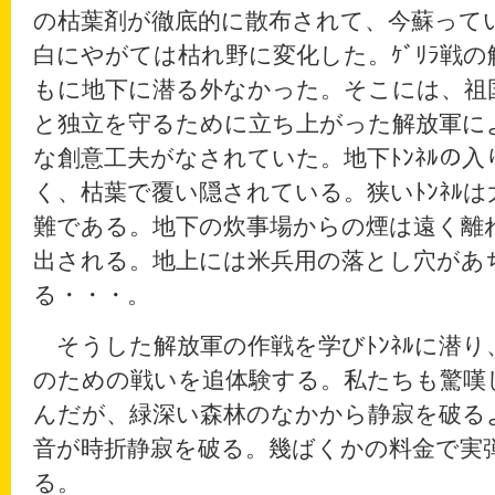
の枯葉剤が徹底的に散布されて、今蘇って
白にやがては枯れ野に変化した。ｹﾞﾘﾗ戦
もに地下に潜る外なかった。そこには、祖
と独立を守るために立ち上がった解放軍に
な創意工夫がなされていた。地下ﾄﾝﾈﾙの入
く、枯葉で覆い隠されている。狭いﾄﾝﾈﾙ
難である。地下の炊事場からの煙は遠く離
出される。地上には米兵用の落とし穴があ
る・・・。
そうした解放軍の作戦を学びﾄﾝﾈﾙに潜り、
のための戦いを追体験する。私たちも驚嘆し
んだが、緑深い森林のなかから静寂を破る
音が時折静寂を破る。幾ばくかの料金で実
る。