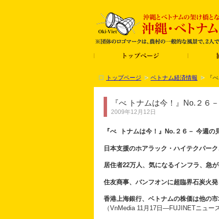
トップページ
ベトナム経済情報
『べ
『べ トナムは今！』No.２６
2009年12月12日
『べ トナムは今！』No.２６－ 今週の
日本支援のホアラック・ハイテクパーク
居住者22万人、気になるインフラ、急
住友商事、バンフ
オ
ンに超臨界石炭火
香港上海銀行、ベトナムの株価は他の市
（VnMedia 11月17日―FUJINETニュー