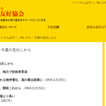
『べ トナムは今！』No.２
 トナムは今！』No.２６－ 今週の見出しから
－ 今週の見出しから
見出しから
、地元で技術者育成
がれる無停電化、国の重点産業に
（NNA11月20日）
発、開発これから
（NNA11月25日）
場より高い
ス1802号）