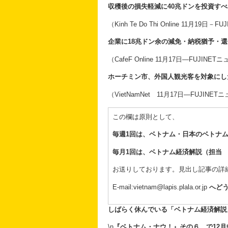
収穫後の損失軽減に40兆ドンを投資す
（Kinh Te Do Thi Online 11月19日
企業に18兆ドン余の減免・納税猶予・
（CafeF Online 11月17日―FUJINET
ホーチミン市、外国人観光客を対象にし
（VietNamNet 11月17日―FUJINET
この欄は原則として、
毎週1回は、ベトナム・日本のベトナ
毎月1回は、ベトナム経済解説（担当
お送りしております。見出し記事の詳細
E-mail:vietnam@lapis.plala.or.jp
へどう
しばらく休んでいる「ベトナム経済解説
\n
『ベトナム・ナウ！』その６．で12