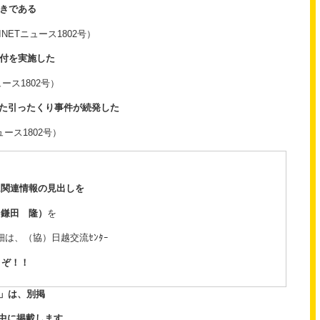
べきである
－FUJINETニュース1802号）
還付を実施した
ニュース1802号）
た引ったくり事件が続発した
ニュース1802号）
ム関連情報の見出しを
 鎌田 隆）
を
は、（協）日越交流ｾﾝﾀｰ
ぞ！！
」は、別掲
月中に掲載します。